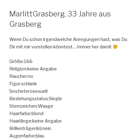
MarlittGrasberg, 33 Jahre aus
Grasberg
Wenn Du schon irgendwelche Anregungen hast, was Du
Dir mit mir vorstellen könntest… Immer her damit
Größe:166
Religion:keine Angabe
Raucher:no
Figur:schlank
Sex:heterosexuell
Beziehungsstatus:Single
Sternzeichen:Waage
Haarfarbe:blond
Haarlänge:keine Angabe
Brillenträger(in):nein
Augenfarbe:blau