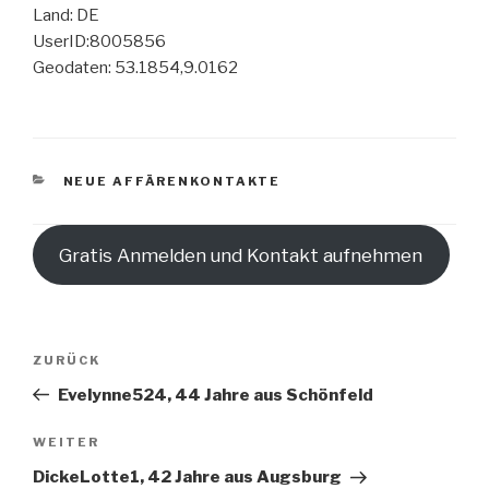
Land: DE
UserID:8005856
Geodaten: 53.1854,9.0162
KATEGORIEN
NEUE AFFÄRENKONTAKTE
Gratis Anmelden und Kontakt aufnehmen
Beitragsnavigation
Vorheriger
ZURÜCK
Beitrag
Evelynne524, 44 Jahre aus Schönfeld
Nächster
WEITER
Beitrag
DickeLotte1, 42 Jahre aus Augsburg